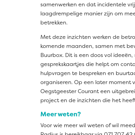
samenwerken en dat incidentele vrij
laagdrempelige manier zijn om me
betrekken.
Met deze inzichten werken de betro
komende maanden, samen met bew
Buurbox. Dit is een doos vol ideeën,
gesprekskaartjes die helpt om conta
hulpvragen te bespreken en buurtact
organiseren. Op een later moment v
Oegstgeester Courant een uitgebrei
project en de inzichten die het hee
Meer weten?
Voor wie meer wil weten of wil meed
Radius is bereikbaar via 071 707 4