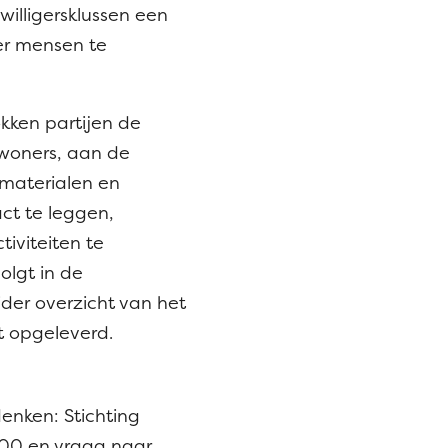
willigersklussen een
er mensen te
kken partijen de
oners, aan de
 materialen en
ct te leggen,
iviteiten te
olgt in de
der overzicht van het
ft opgeleverd.
enken: Stichting
2 00 en vraag naar