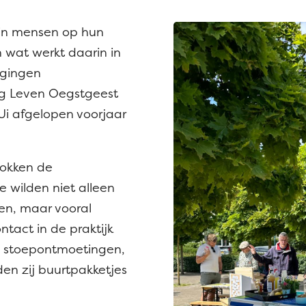
in mensen op hun
 wat werkt daarin in
 gingen
dig Leven Oegstgeest
 Ui afgelopen voorjaar
rokken de
 Ze wilden niet alleen
en, maar vooral
tact in de praktijk
j stoepontmoetingen,
den zij buurtpakketjes