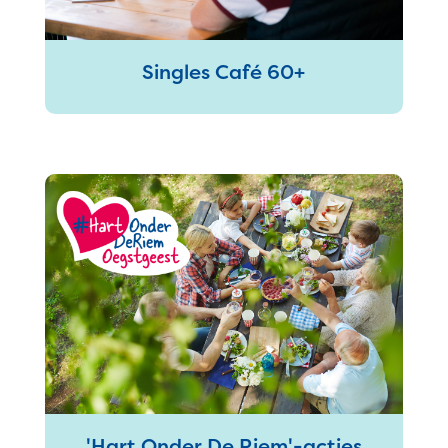
Singles Café 60+
'Hart Onder De Riem'-acties