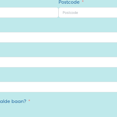
Postcode
aalde baan?