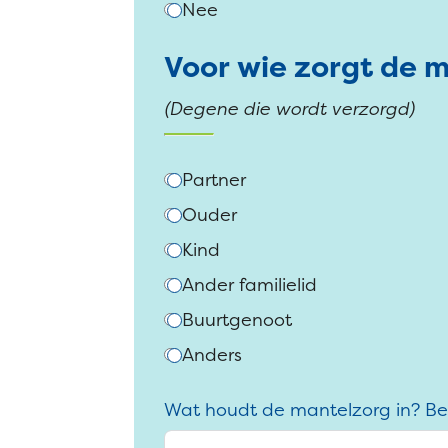
Nee
Voor wie zorgt de 
(Degene die wordt verzorgd)
Partner
Ouder
Kind
Ander familielid
Buurtgenoot
Anders
Wat houdt de mantelzorg in? Bes