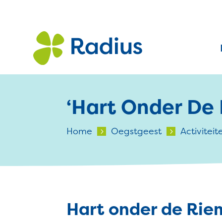
‘Hart Onder De 
Home
Oegstgeest
Activiteit
5
5
Hart onder de Rie