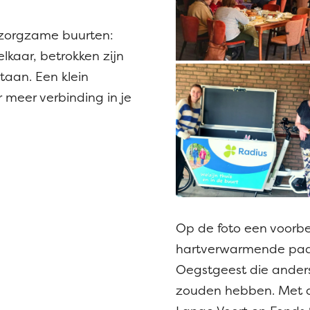
n
a zorgzame buurten:
kaar, betrokken zijn
taan. Een klein
ar meer verbinding in je
Op de foto een voorbe
hartverwarmende paa
Oegstgeest die anders
zouden hebben. Met d