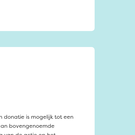
 donatie is mogelijk tot een
ie aan bovengenoemde
 van de actie op het