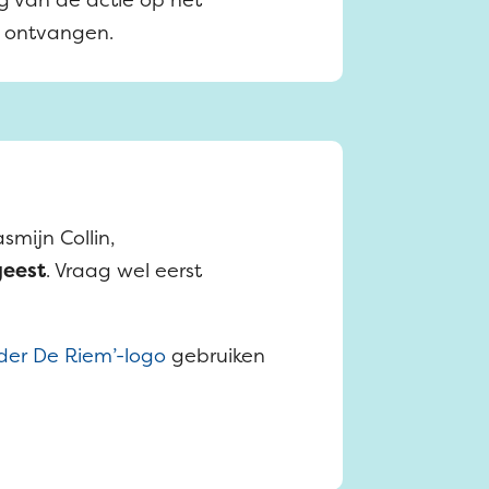
s ontvangen.
asmijn Collin,
eest
. Vraag wel eerst
der De Riem’-logo
gebruiken