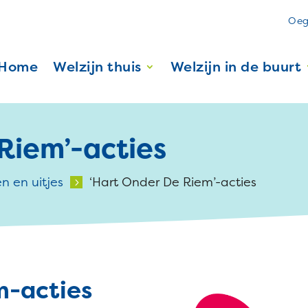
Oeg
Home
Welzijn thuis
Welzijn in de buurt
Riem’-acties
en en uitjes
‘Hart Onder De Riem’-acties
5
m-acties