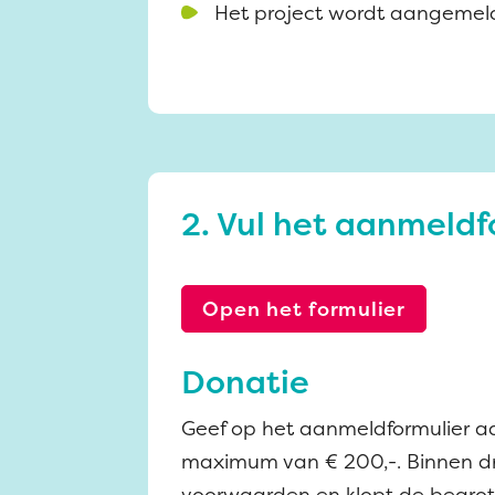
Het project wordt aangemeld 
2. Vul het aanmeldf
Open het formulier
Donatie
Geef op het aanmeldformulier aan
maximum van € 200,-. Binnen dr
voorwaarden en klopt de begro