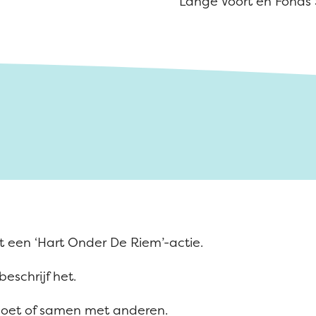
Lange Voort en Fonds 
et een ‘Hart Onder De Riem’-actie.
eschrijf het.
n doet of samen met anderen.