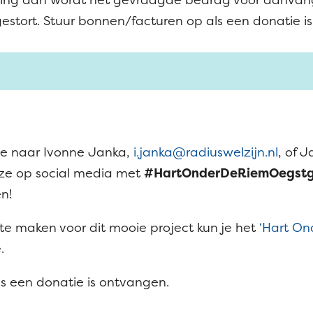
tort. Stuur bonnen/facturen op als een donatie i
 ze naar Ivonne Janka,
i.janka@radiuswelzijn.nl
, of J
l ze op social media met
#HartOnderDeRiemOegstg
n!
e maken voor dit mooie project kun je het
‘Hart On
.
s een donatie is ontvangen.