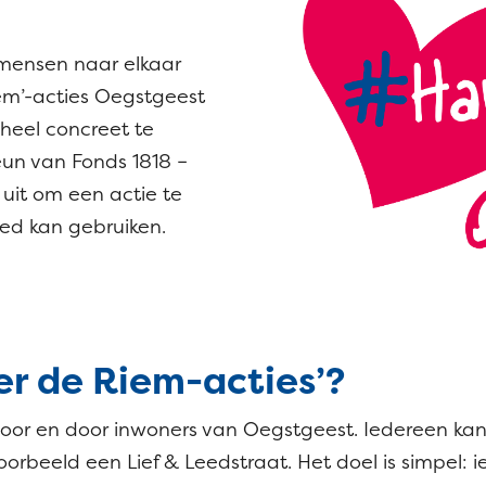
 mensen naar elkaar
em’-acties Oegstgeest
heel concreet te
eun van Fonds 1818 –
uit om een actie te
ed kan gebruiken.
er de Riem-acties’?
f voor en door inwoners van Oegstgeest. Iedereen k
jvoorbeeld een Lief & Leedstraat. Het doel is simpel